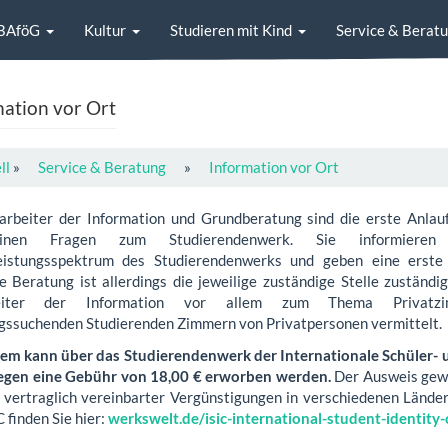
BAföG
Kultur
Studieren mit Kind
Service & Berat
ation vor Ort
ll
»
Service & Beratung
»
Information vor Ort
arbeiter der Information und Grundberatung sind die erste Anlaufs
meinen Fragen zum Studierendenwerk. Sie informiere
eistungsspektrum des Studierendenwerks und geben eine erste H
e Beratung ist allerdings die jeweilige zuständige Stelle zuständi
eiter der Information vor allem zum Thema Privatzim
ssuchenden Studierenden Zimmern von Privatpersonen vermittelt.
m kann über das Studierendenwerk der Internationale Schüler-
gegen eine Gebühr von 18,00 € erworben werden.
Der Ausweis gewä
l vertraglich vereinbarter Vergünstigungen in verschiedenen Lände
 finden Sie hier:
werkswelt.de/isic-international-student-identity-