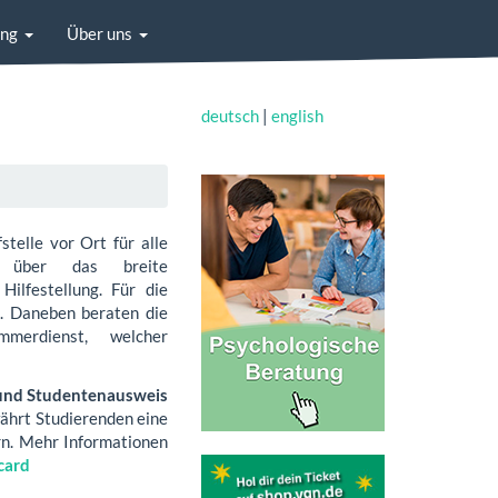
ung
Über uns
deutsch
|
english
telle vor Ort für alle
n über das breite
ilfestellung. Für die
g. Daneben beraten die
merdienst, welcher
 und Studentenausweis
hrt Studierenden eine
rn. Mehr Informationen
card