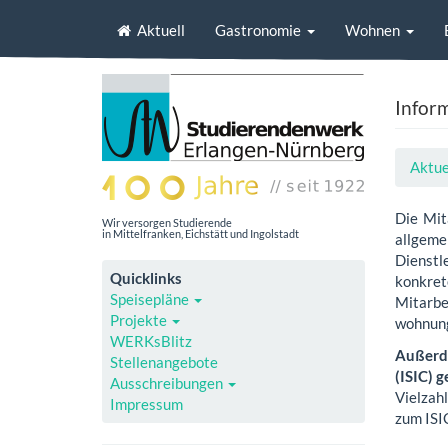
Aktuell
Gastronomie
Wohnen
Inform
Aktue
Die Mit
Wir versorgen Studierende
in Mittelfranken, Eichstätt und Ingolstadt
allge
Dienstl
Quicklinks
konkret
Speisepläne
Mitarb
Projekte
wohnung
WERKsBlitz
Außerde
Stellenangebote
(ISIC) 
Ausschreibungen
Vielzah
Impressum
zum ISIC