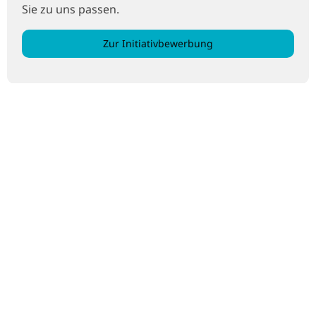
Sie zu uns passen.
Zur Initiativbewerbung
Unsere Benefits
30 Tage Jahresurlaub
mit zusätzlichen freien Tagen am 24.12. und