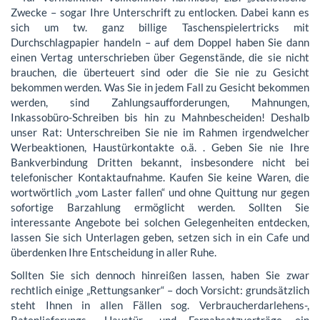
Zwecke – sogar Ihre Unterschrift zu entlocken. Dabei kann es
sich um tw. ganz billige Taschenspielertricks mit
Durchschlagpapier handeln – auf dem Doppel haben Sie dann
einen Vertag unterschrieben über Gegenstände, die sie nicht
brauchen, die überteuert sind oder die Sie nie zu Gesicht
bekommen werden. Was Sie in jedem Fall zu Gesicht bekommen
werden, sind Zahlungsaufforderungen, Mahnungen,
Inkassobüro-Schreiben bis hin zu Mahnbescheiden! Deshalb
unser Rat: Unterschreiben Sie nie im Rahmen irgendwelcher
Werbeaktionen, Haustürkontakte o.ä. . Geben Sie nie Ihre
Bankverbindung Dritten bekannt, insbesondere nicht bei
telefonischer Kontaktaufnahme. Kaufen Sie keine Waren, die
wortwörtlich „vom Laster fallen“ und ohne Quittung nur gegen
sofortige Barzahlung ermöglicht werden. Sollten Sie
interessante Angebote bei solchen Gelegenheiten entdecken,
lassen Sie sich Unterlagen geben, setzen sich in ein Cafe und
überdenken Ihre Entscheidung in aller Ruhe.
Sollten Sie sich dennoch hinreißen lassen, haben Sie zwar
rechtlich einige „Rettungsanker“ – doch Vorsicht: grundsätzlich
steht Ihnen in allen Fällen sog. Verbraucherdarlehens-,
Ratenlieferungs-, Haustür- und Fernabsatzverträge ein