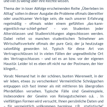
und viel zu wenig über ihre Rechte wissen.
Thema der in loser Abfolge erscheinenden Reihe „Überleben im
Alltag“ sollen in dieser Ausgabe die Probleme oftmals übereilter
oder unachtsamer Verträge sein, die nach unserer Erfahrung
regelmäßig – oftmals wider einem gefühlten „das-kann-
eigentlich-nur-schief-gehen“ – von Studenten jeder
Altersklassen und Studienrichtungen abgeschlossen werden.
Dabei reitet so manchen studentischen Teilnehmer am
Wirtschaftsverkehr oftmals der pure Geiz, der ja heutzutage
salonfähig geworden ist. Typisch für diese Art von
Vertragsschlüssen ist in vielen Fällen der ungewöhnliche Ort
des Vertragsschlusses – und sei es an bzw. vor der eigenen
Haustür. Leider ist es eben oft nicht nur der Postmann, der hier
klingelt...
Vorab: Niemand hat in der schönen, bunten Warenwelt, in der
wir leben, etwas zu verschenken! Vermeintliche Schnäppchen
entpuppen sich fast immer als mit mittleren bis übergroßen
Pferdefüßen versehen. Typische Fälle sind Gewinnspiele,
insbesondere der Gewinn von Reisegutscheinen o.ä. . In
vielfältigen Formen wird versucht, Ihnen persönliche Daten und
– für vermeintlich vollkommen harmlose, z.B. „statistische“