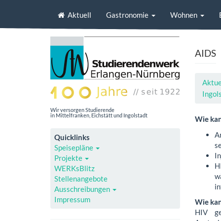
Aktuell
Gastronomie
Wohnen
AIDS
Aktue
Ingol
Wir versorgen Studierende
in Mittelfranken, Eichstätt und Ingolstadt
Wie kan
A
Quicklinks
s
Speisepläne
I
Projekte
H
WERKsBlitz
w
Stellenangebote
in
Ausschreibungen
Impressum
Wie kan
HIV ge