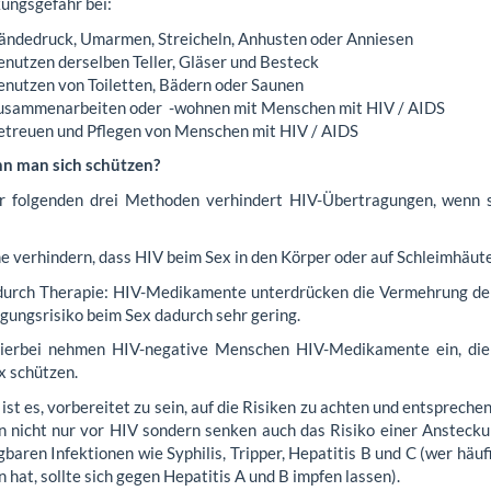
ungsgefahr bei:
ändedruck, Umarmen, Streicheln, Anhusten oder Anniesen
enutzen derselben Teller, Gläser und Besteck
enutzen von Toiletten, Bädern oder Saunen
usammenarbeiten oder -wohnen mit Menschen mit HIV / AIDS
etreuen und Pflegen von Menschen mit HIV / AIDS
n man sich schützen?
r folgenden drei Methoden verhindert HIV-Übertragungen, wenn s
 verhindern, dass HIV beim Sex in den Körper oder auf Schleimhäute
durch Therapie: HIV-Medikamente unterdrücken die Vermehrung der
gungsrisiko beim Sex dadurch sehr gering.
ierbei nehmen HIV-negative Menschen HIV-Medikamente ein, die
x schützen.
ist es, vorbereitet zu sein, auf die Risiken zu achten und entsprech
n nicht nur vor HIV sondern senken auch das Risiko einer Anstecku
baren Infektionen wie Syphilis, Tripper, Hepatitis B und C (wer häu
 hat, sollte sich gegen Hepatitis A und B impfen lassen).