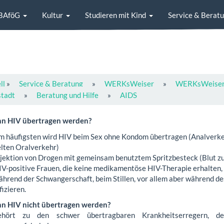
BAföG
Kultur
Studieren mit Kind
Service & Berat
ll
»
Service & Beratung
»
WERKsWeiser
»
WERKsWeiser E
stadt
»
Beratung und Hilfe
»
AIDS
n HIV übertragen werden?
m häufigsten wird HIV beim Sex ohne Kondom übertragen (Analverkeh
elten Oralverkehr)
njektion von Drogen mit gemeinsam benutztem Spritzbesteck (Blut zu
IV-positive Frauen, die keine medikamentöse HIV-Therapie erhalten,
ährend der Schwangerschaft, beim Stillen, vor allem aber während d
fizieren.
n HIV nicht übertragen werden?
hört zu den schwer übertragbaren Krankheitserregern, de