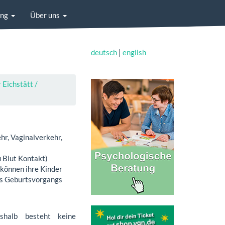
ung
Über uns
deutsch
|
english
ichstätt /
r, Vaginalverkehr,
 Blut Kontakt)
 können ihre Kinder
es Geburtsvorgangs
shalb besteht keine