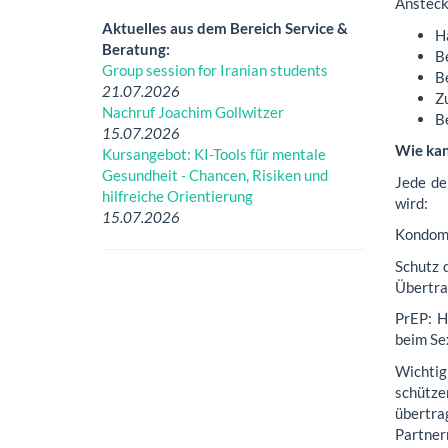
Ansteck
Aktuelles aus dem Bereich Service &
H
Beratung:
B
Group session for Iranian students
B
21.07.2026
Z
Nachruf Joachim Gollwitzer
B
15.07.2026
Wie kan
Kursangebot: KI-Tools für mentale
Gesundheit - Chancen, Risiken und
Jede de
hilfreiche Orientierung
wird:
15.07.2026
Kondome
Schutz 
Übertra
PrEP: H
beim Se
Wichtig 
schütze
übertrag
Partnern