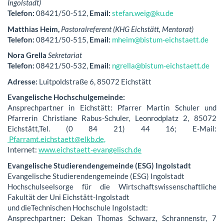
Ingolstadt)
Telefon:
08421/50-512,
Email:
stefan.weig@ku.de
Matthias Heim,
Pastoralreferent (KHG Eichstätt, Mentorat)
Telefon:
08421/50-515,
Email:
mheim@bistum-eichstaett.de
Nora Grella
Sekretariat
Telefon:
08421/50-532,
Email:
ngrella@bistum-eichstaett.de
Adresse:
Luitpoldstraße 6, 85072 Eichstätt
Evangelische Hochschulgemeinde:
Ansprechpartner in Eichstätt: Pfarrer Martin Schuler und
Pfarrerin Christiane Rabus-Schuler, Leonrodplatz 2, 85072
Eichstätt,Tel. (0 84 21) 44 16; E-Mail:
Pfarramt.eichstaett@elkb.de,
Internet:
www.
eichstaett-evangelisch.de
Evangelische Studierendengemeinde (ESG) Ingolstadt
Evangelische Studierendengemeinde (ESG) Ingolstadt
Hochschulseelsorge für die Wirtschaftswissenschaftliche
Fakultät der Uni Eichstätt-Ingolstadt
und dieTechnischen Hochschule Ingolstadt:
Ansprechpartner: Dekan Thomas Schwarz, Schrannenstr, 7