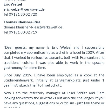
Eric Welzel
eric.welzel@werkswelt.de
Tel 09131 80 02 720
Thomas Klausner-Ries
thomas.klausner-Ries@werkswelt.de
Tel 09131 80 02 719
"
Dear guests, my name is Eric Welzel and I successfully
completed my apprenticeship as a chef in a hotel in 2009. After
that, I worked in various restaurants, both with Franconian and
traditional cuisine. I was also able to work in the upscale
gastronomy for some time.
Since July 2019, I have been employed as a cook at the
Studierendenwerk, initially at Langemarkplatz, just under 1
year in Ansbach, then to Insel Schütt.
Now I am the refectory manager at Insel Schütt and I am
looking forward to the new tasks but also the challenges. If you
have any questions, suggestions or criticism - just talk to me or
my team!"