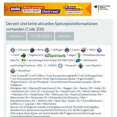
Derzeit sind keine aktuellen Speiseplaninformationen
vorhanden (Code 200)
| 07.08.2026 |
= Schwein |
= Rind |
= Geflügel |
= Lamm |
= Wild |
= Fisch |
= Vegetarisch |
= Vegan |
= Klimafreundliches
Gericht |
= aus biologischem Anbau DE-ÖKO-006 |
= zertifizierte
nachhaltige Fischerei - MSC - C - 51840 |
= Tierwohl |
= mit Alkohol |
= Glutenfrei
1 mit Farbstoff | 2 mit Coffein | 4 mit Konservierungsstoff | 5 mit Süßungsmittel |
7 mit Antioxidationsmittel | 8 mit Geschmacksverstärker | 9 geschwefelt |
10 geschwärzt | 12 mit Phosphat | 13 enthält eine Phenylalaninquelle | 30 mit
Fettglasur
Allergene: Wz = Weizen(Dinkel,Kamut) | Ro = Roggen | Ge = Gerste | Hf = Hafer | Kr
= Krebstiere | Ei = Eier | Er = Erdnüsse | So = Sojabohnen | Mi = Milch/Laktose | Man
= Mandeln | Hs = Haselnüsse | Wa = Walnüsse | Ka = Kaschu(Cashew)nüsse | Pe =
Pekannüsse | Pa = Paranüsse | Pi = Schalenfrüchte Pistazien | Mac =
Macadamianüsse | Sel = Sellerie | Sen = Senf | Ses = Sesam | Su = Schwefeldioxid u.
Sulfite | Lu = Lupinen | We = Weichtiere
Spuren von Allergenen werden nicht gekennzeichnet. Die Nährwertangaben
beziehen sich auf eine durchschnittliche Portion. Für die Richtigkeit der
Nährwerte übernehmen wir keine Gewähr. Bei Fragen können Sie sich gerne an
unsere Mitarbeiter*Innen wenden