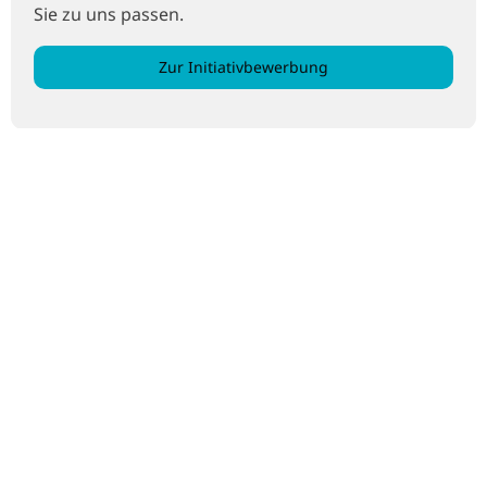
Sie zu uns passen.
Zur Initiativbewerbung
Unsere Benefits
30 Tage Jahresurlaub
mit zusätzlichen freien Tagen am 24.12. und