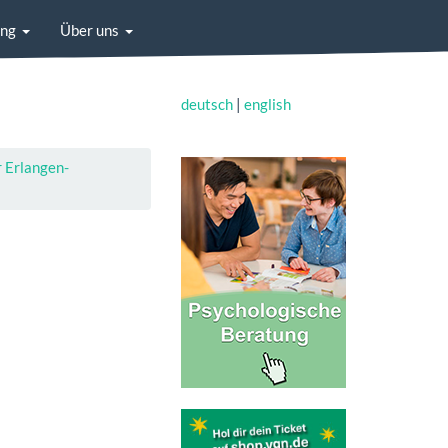
ung
Über uns
deutsch
|
english
Erlangen-