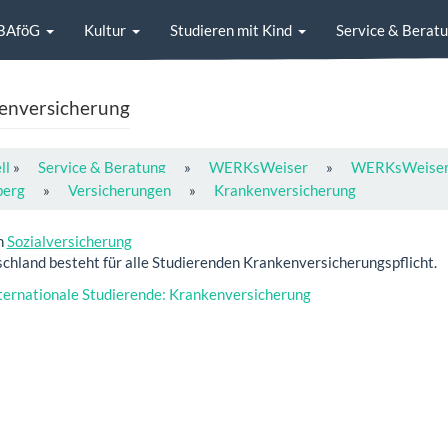
BAföG
Kultur
Studieren mit Kind
Service & Berat
enversicherung
ll
»
Service & Beratung
»
WERKsWeiser
»
WERKsWeiser 
berg
»
Versicherungen
»
Krankenversicherung
h
Sozialversicherung
schland besteht für alle Studierenden Krankenversicherungspflicht.
ernationale Studierende: Krankenversicherung