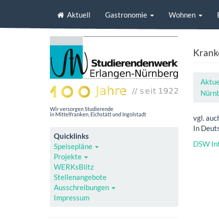
Aktuell
Gastronomie
Wohnen
Krank
Aktue
Nürn
Wir versorgen Studierende
in Mittelfranken, Eichstätt und Ingolstadt
vgl. auc
In Deut
Quicklinks
DSW Int
Speisepläne
Projekte
WERKsBlitz
Stellenangebote
Ausschreibungen
Impressum