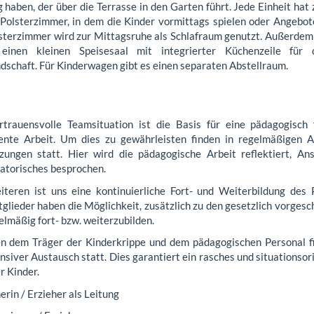
 haben, der über die Terrasse in den Garten führt. Jede Einheit ha
 Polsterzimmer, in dem die Kinder vormittags spielen oder Angeb
sterzimmer wird zur Mittagsruhe als Schlafraum genutzt. Außerdem 
 einen kleinen Speisesaal mit integrierter Küchenzeile für
dschaft. Für Kinderwagen gibt es einen separaten Abstellraum.
rtrauensvolle Teamsituation ist die Basis für eine pädagogisch 
nte Arbeit. Um dies zu gewährleisten finden in regelmäßigen
zungen statt. Hier wird die pädagogische Arbeit reflektiert, A
atorisches besprochen.
teren ist uns eine kontinuierliche Fort- und Weiterbildung des P
glieder haben die Möglichkeit, zusätzlich zu den gesetzlich vorge
elmäßig fort- bzw. weiterzubilden.
n dem Träger der Kinderkrippe und dem pädagogischen Personal f
nsiver Austausch statt. Dies garantiert ein rasches und situationso
r Kinder.
erin / Erzieher als Leitung