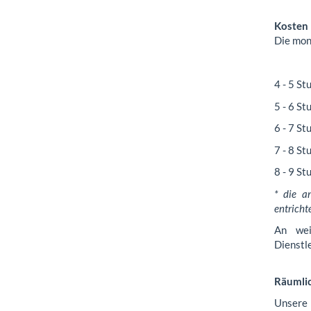
Kosten
Die mon
Für S
4 - 
5 - 
6 - 
7 - 
8 -
* die a
entricht
An wei
Dienstl
Räumlic
Unsere 