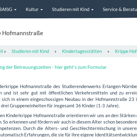
BAföG
Kultur
Studieren mit Kind
Service & Berat
e Hofmannstraße
ll
»
Studieren mit Kind
»
Kindertagesstätten
»
Krippe Ho
g der Betreuungszeiten - hier geht's zum Formular
derkrippe Hofmannstraße des Studierendenwerks Erlangen-Nürnber
n und ist sehr gut mit öffentlichen Verkehrsmitteln und zu errei
t sich in einem eingeschossigen Neubau in der Hofmannstraße 23
 drei Gruppeneinheiten für insgesamt 36 Kinder (1-3 Jahre).
ren Kinderkrippe Hofmannstraße orientieren wir uns an den Stärken 
n. So erkennen und fördern wir auch in diesem Alter schon besondere
petenzen. Durch die Alters- und Geschlechtermischung in unser
utomatisch Erfahrungen, die sie für ihre eigene Identitätsentwicklu