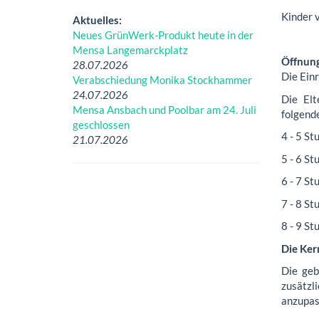
Kinder 
Aktuelles:
Neues GrünWerk-Produkt heute in der
Mensa Langemarckplatz
Öffnung
28.07.2026
Die Einr
Verabschiedung Monika Stockhammer
24.07.2026
Die Elt
Mensa Ansbach und Poolbar am 24. Juli
folgend
geschlossen
4 - 5 St
21.07.2026
5 - 6 St
6 - 7 St
7 - 8 St
8 - 9 St
Die Ker
Die geb
zusätzl
anzupas