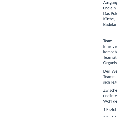
Ausgang
und ein
Das Pol
Küche,
Badelan
Team
Eine ve
kompete
Teamsit
Organis
Des Wei
Teammit
sich reg
Zwische
und inte
Wohl de
1 Erzieh