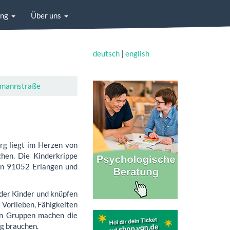
ung
Über uns
deutsch
|
english
fmannstraße
g liegt im Herzen von
chen. Die Kinderkrippe
 in 91052 Erlangen und
der Kinder und knüpfen
 Vorlieben, Fähigkeiten
en Gruppen machen die
ng brauchen.