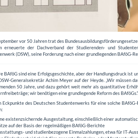
eptember vor 50 Jahren trat des Bundesausbildungsförderungesetzes
um erneuerte der Dachverband der Studierenden- und Studente
enwerk (DSW), seine Forderung nach einer grundlegenden BAföG-Re
re BAföG sind eine Erfolgsgeschichte, aber der Handlungsdruck ist u
DSW-Generalsekretär Achim Meyer auf der Heyde. „Wir müssen das
menden 50 Jahre, und dazu gehört weit mehr als quantitative Erhö
ernfreibeträge; wir benötigen eine grundlegende Reform des BAföGs.
n Eckpunkte des Deutschen Studentenwerks für eine solche BAföG
m:
ine existenzsichernde Ausgestaltung, einschließlich einer automati
ätze auf der Basis der regelmäßigen BAföG-Berichte
usstattungs- und studienbezogene Einmalzahlungen, etwa für IT-Aus