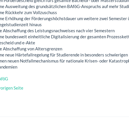
en Förderbescheid gleich fürs gesamte Bachelor- oder Masterstudiu
ine Ausweitung des grundsätzlichen BAföG-Anspruchs auf mehr Stud
ine Rückkehr zum Vollzuschuss
ine Erhöhung der Förderungshöchstdauer um weitere zwei Semester ü
egelstudienzeit hinaus
ie Abschaffung des Leistungsnachweises nach vier Semestern
ne bundesweit einheitliche Digitalisierung der gesamten Prozesskette
escheid und e-Akte
ie Abschaffung von Altersgrenzen
ine neue Härtefallregelung für Studierende in besonders schwierigen
inen neuen Notfallmechanismus für nationale Krisen- oder Katastrop
andemien
AföG
vorigen Seite