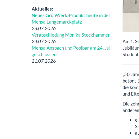
Aktuelles:
Neues GrünWerk-Produkt heute in der
Mensa Langemarckplatz
28.07.2026
Verabschiedung Monika Stockhammer
24.07.2026
Am 1. S
Mensa Ansbach und Poolbar am 24. Juli
Jubilä
geschlossen
Student
21.07.2026
„50 Jah
betont 
die kom
und Elt
Die zeh
andere
e
S
a