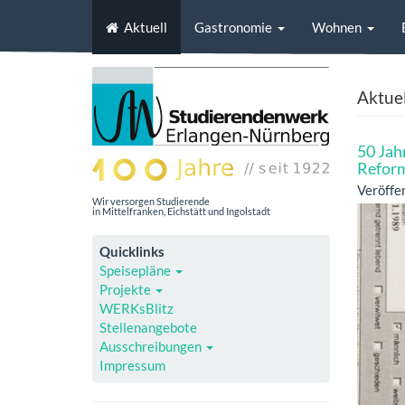
Aktuell
Gastronomie
Wohnen
Aktuel
50 Jah
Refor
Veröffe
Wir versorgen Studierende
in Mittelfranken, Eichstätt und Ingolstadt
Quicklinks
Speisepläne
Projekte
WERKsBlitz
Stellenangebote
Ausschreibungen
Impressum