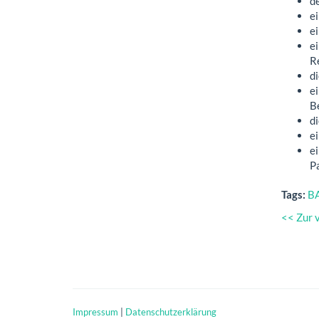
d
e
e
e
R
d
ei
B
d
e
e
P
Tags:
B
<< Zur 
Impressum
|
Datenschutzerklärung