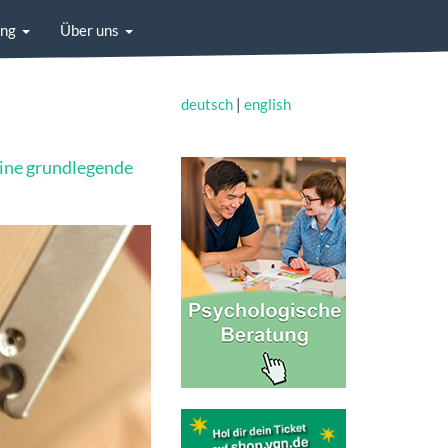
ung
Über uns
deutsch
|
english
ine grundlegende