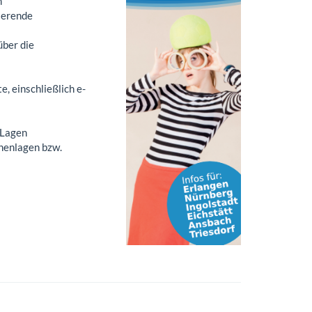
m
ierende
ber die
, einschließlich e-
 Lagen
henlagen bzw.