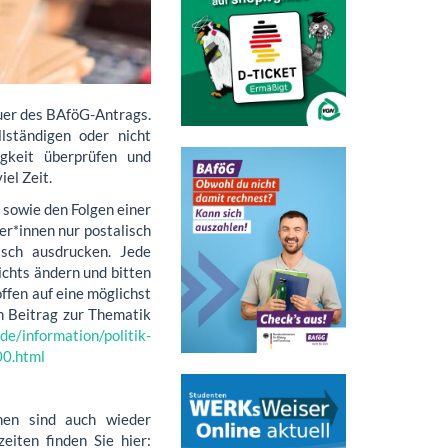
uer des BAföG-Antrags.
lständigen oder nicht
igkeit überprüfen und
el Zeit.
sowie den Folgen einer
ler*innen nur postalisch
sch ausdrucken. Jede
ichts ändern und bitten
ffen auf eine möglichst
n Beitrag zur Thematik
de/information/politik-
00.html
nen sind auch wieder
eiten finden Sie hier: