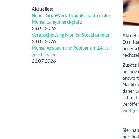
Aktuelles:
Neues GrünWerk-Produkt heute in der
Mensa Langemarckplatz
28.07.2026
Verabschiedung Monika Stockhammer
Aktuell
24.07.2026
Das kan
Mensa Ansbach und Poolbar am 24. Juli
untersc
geschlossen
rechtzei
21.07.2026
Zusätzl
bislang 
antwort
Nachfra
daher um
schnell
ve
weltges
Sie ha
persönl