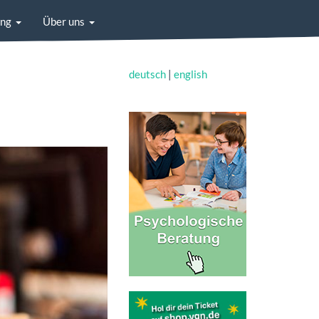
ung
Über uns
deutsch
|
english