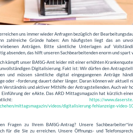
 erreichen uns immer wieder Anfragen bezüglich der Bearbeitungsda
n zahlreiche Gründe haben: Am häufigsten liegt das an unvol
hriebenen Anträgen. Bitte sämtliche Unterlagen auf Vollständ
tig absenden, das hilft unseren Sachbearbeitenden enorm und spart vi
ich kämpft unser BAföG-Amt leider mit einer erhöhten Krankenquote 
unvollständigen Digitalisierung. Fakt ist: Wir dürfen den Antragstel
en und müssen sämtliche digital eingegangenen Anträge händi
ge oder –forderung dauert daher länger. Daran können wir aktuell n
 Verständnis und aktiver Mithilfe der Antragstellenden. Auch wir ho
e Einführung der eAkte. Das ARD Mittagsmagazin hat kürzlich eine
röffentlicht:
https://www.daserste.
chehen/mittagsmagazin/videos/digitalisierung-fehlanzeige-video-1
ben Fragen zu Ihrem BAföG-Antrag? Unsere Sachbearbeiter*in
ich für die Sie zu erreichen. Unsere Öffnungs- und Telefonsprechz