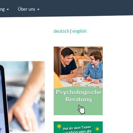
ung
Über uns
deutsch
|
english