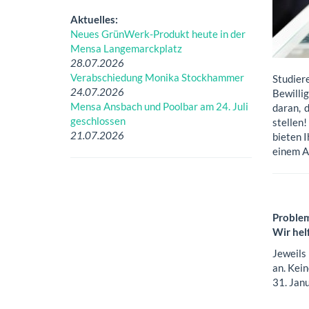
Aktuelles:
Neues GrünWerk-Produkt heute in der
Mensa Langemarckplatz
28.07.2026
Verabschiedung Monika Stockhammer
Studier
24.07.2026
Bewilli
Mensa Ansbach und Poolbar am 24. Juli
daran, 
geschlossen
stellen
21.07.2026
bieten 
einem A
Problem
Wir hel
Jeweils
an. Kei
31. Janu