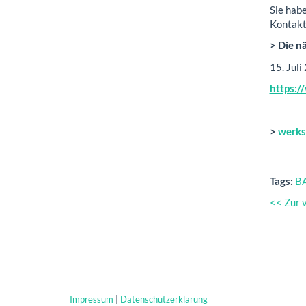
Sie hab
Kontakt
> Die n
15. Jul
https:/
>
werks
Tags:
B
<< Zur 
Impressum
|
Datenschutzerklärung