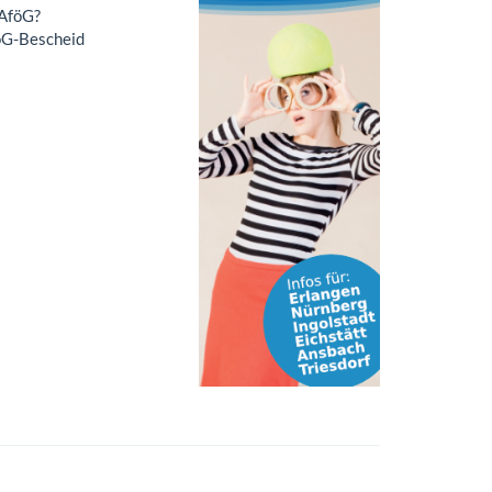
BAföG?
öG-Bescheid