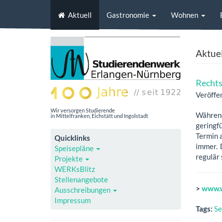
Aktuell
Gastronomie
Wohnen
Aktuel
Rechts
Veröffe
Wir versorgen Studierende
Währen
in Mittelfranken, Eichstätt und Ingolstadt
geringf
Termin 
Quicklinks
immer. 
Speisepläne
regulär
Projekte
WERKsBlitz
Stellenangebote
>
www.w
Ausschreibungen
Impressum
Tags:
Se