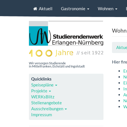
Aktuell
Gastronomie
Wohnen
Wohn
Aktue
Hier fi
Wir versorgen Studierende
in Mittelfranken, Eichstätt und Ingolstadt
E
N
Quicklinks
E
Speisepläne
I
Projekte
A
WERKsBlitz
N
Stellenangebote
W
Ausschreibungen
Impressum