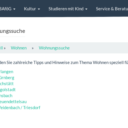
BAföG
Kultur
Studieren mit Kind
Service & Berat
ungssuche
ll
»
Wohnen
»
Wohnungssuche
nden Sie zahlreiche Tipps und Hinweise zum Thema Wohnen speziell fü
rlangen
ürnberg
ichstätt
ngolstadt
nsbach
euendettelsau
eidenbach / Triesdorf