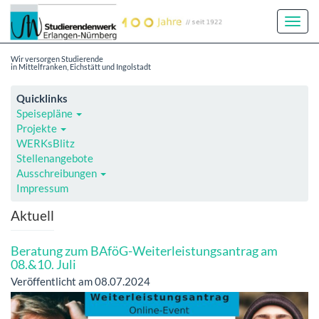
Toggl
Navig
Wir versorgen Studierende
in Mittelfranken, Eichstätt und Ingolstadt
Quicklinks
Speisepläne
Projekte
WERKsBlitz
Stellenangebote
Ausschreibungen
Impressum
Aktuell
Beratung zum BAföG-Weiterleistungsantrag am
08.&10. Juli
Veröffentlicht am 08.07.2024