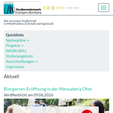
Toggl
Navig
Wir versorgen Studierende
in Mittelfranken, Eichstätt und Ingolstadt
Quicklinks
Speisepläne
Projekte
WERKsBlitz
Stellenangebote
Ausschreibungen
Impressum
Aktuell
Biergarten-Eröffnung in der Mensateria Ohm
Veröffentlicht am 09.06.2026