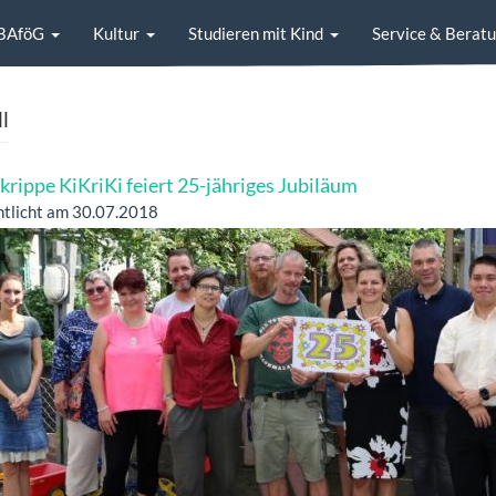
BAföG
Kultur
Studieren mit Kind
Service & Berat
l
krippe KiKriKi feiert 25-jähriges Jubiläum
ntlicht am 30.07.2018