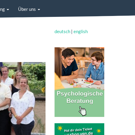
ung
Über uns
deutsch
|
english