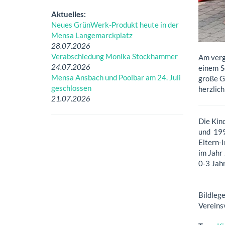
Aktuelles:
Neues GrünWerk-Produkt heute in der
Mensa Langemarckplatz
28.07.2026
Verabschiedung Monika Stockhammer
Am verg
24.07.2026
einem S
Mensa Ansbach und Poolbar am 24. Juli
große G
geschlossen
herzlich
21.07.2026
Die Kin
und 199
Eltern-
im Jahr
0-3 Jah
Bildleg
Vereins