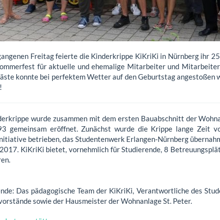
angenen Freitag feierte die Kinderkrippe KiKriKi in Nürnberg ihr 25
ommerfest für aktuelle und ehemalige Mitarbeiter und Mitarbeiter
äste konnte bei perfektem Wetter auf den Geburtstag angestoßen w
!
derkrippe wurde zusammen mit dem ersten Bauabschnitt der Wohna
3 gemeinsam eröffnet. Zunächst wurde die Krippe lange Zeit vo
Initiative betrieben, das Studentenwerk Erlangen-Nürnberg übernahm
 2017. KiKriKi bietet, vornehmlich für Studierende, 8 Betreuungsplä
ren.
ende: Das pädagogische Team der KiKriKi, Verantwortliche des Stu
vorstände sowie der Hausmeister der Wohnanlage St. Peter.