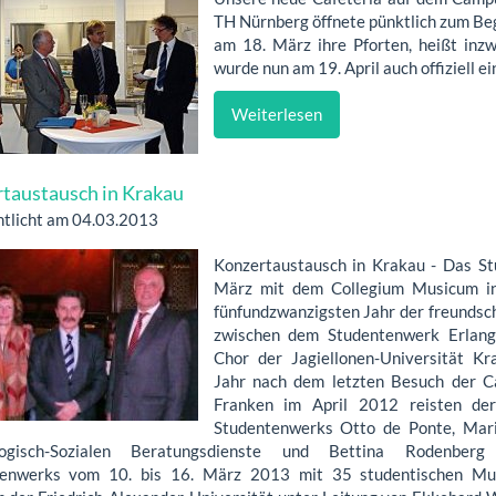
TH Nürnberg öffnete pünktlich zum Beg
am 18. März ihre Pforten, heißt inz
wurde nun am 19. April auch offiziell e
Weiterlesen
taustausch in Krakau
ntlicht am 04.03.2013
Konzertaustausch in Krakau - Das St
März mit dem Collegium Musicum in
fünfundzwanzigsten Jahr der freundsc
zwischen dem Studentenwerk Erlan
Chor der Jagiellonen-Universität K
Jahr nach dem letzten Besuch der Ca
Franken im April 2012 reisten der
Studentenwerks Otto de Ponte, Marit
logisch-Sozialen Beratungsdienste und Bettina Rodenber
tenwerks vom 10. bis 16. März 2013 mit 35 studentischen Mu