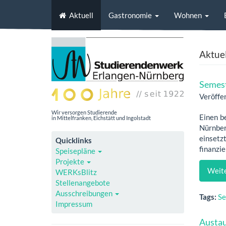
Aktuell
Gastronomie
Wohnen
Aktuel
Semest
Veröffe
Wir versorgen Studierende
Einen b
in Mittelfranken, Eichstätt und Ingolstadt
Nürnber
einsetz
Quicklinks
finanzi
Speisepläne
Projekte
Weite
WERKsBlitz
Stellenangebote
Ausschreibungen
Tags:
Se
Impressum
Austau