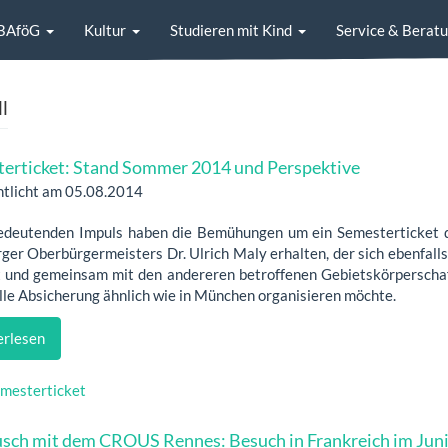
BAföG
Kultur
Studieren mit Kind
Service & Berat
l
erticket: Stand Sommer 2014 und Perspektive
ntlicht am 05.08.2014
edeutenden Impuls haben die Bemühungen um ein Semesterticket du
ger Oberbürgermeisters Dr. Ulrich Maly erhalten, der sich ebenfalls
t und gemeinsam mit den andereren betroffenen Gebietskörperschaf
elle Absicherung ähnlich wie in München organisieren möchte.
rlesen
mesterticket
sch mit dem CROUS Rennes: Besuch in Frankreich im Jun