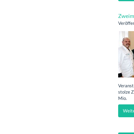
Zweimi
Veröffe
Veranst
stolze 
Mio.
Weite