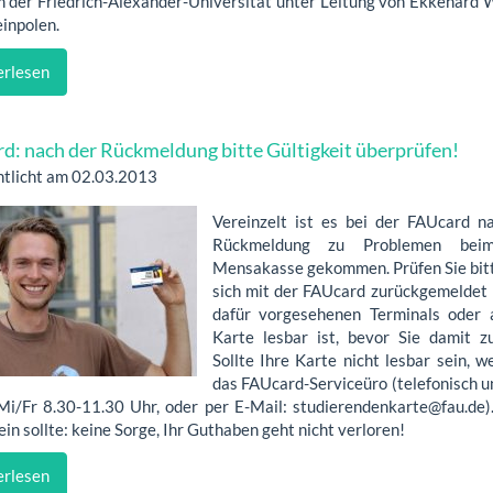
 der Friedrich-Alexander-Universität unter Leitung von Ekkehard Wi
inpolen.
rlesen
d: nach der Rückmeldung bitte Gültigkeit überprüfen!
ntlicht am 02.03.2013
Vereinzelt ist es bei der FAUcard n
Rückmeldung zu Problemen bei
Mensakasse gekommen. Prüfen Sie bit
sich mit der FAUcard zurückgemeldet
dafür vorgesehenen Terminals oder
Karte lesbar ist, bevor Sie damit 
Sollte Ihre Karte nicht lesbar sein, w
das FAUcard-Serviceüro (telefonisch
i/Fr 8.30-11.30 Uhr, oder per E-Mail: studierendenkarte@fau.de). 
ein sollte: keine Sorge, Ihr Guthaben geht nicht verloren!
rlesen