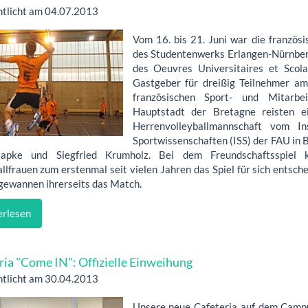
ntlicht am 04.07.2013
Vom 16. bis 21. Juni war die französi
des Studentenwerks Erlangen-Nürnber
des Oeuvres Universitaires et Sco
Gastgeber für dreißig Teilnehmer am
französischen Sport- und Mitarbei
Hauptstadt der Bretagne reisten 
Herrenvolleyballmannschaft vom In
Sportwissenschaften (ISS) der FAU in B
Hapke und Siegfried Krumholz. Bei dem Freundschaftsspiel 
llfrauen zum erstenmal seit vielen Jahren das Spiel für sich entsche
gewannen ihrerseits das Match.
rlesen
ria "Come IN": Offizielle Einweihung
ntlicht am 30.04.2013
Unsere neue Cafeteria auf dem Camp