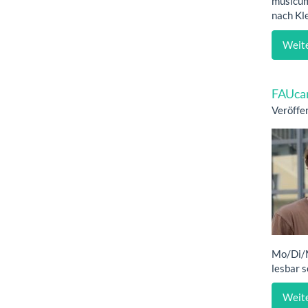
musicum
nach Kle
Weite
FAUcar
Veröffe
Mo/Di/M
lesbar s
Weite