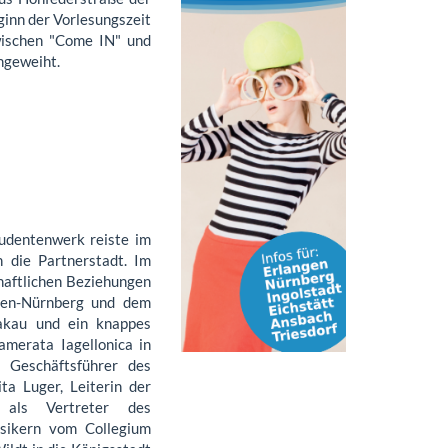
inn der Vorlesungszeit
wischen "Come IN" und
ingeweiht.
udentenwerk reiste im
 die Partnerstadt. Im
haftlichen Beziehungen
gen-Nürnberg und dem
rakau und ein knappes
merata Iagellonica in
 Geschäftsführer des
a Luger, Leiterin der
g als Vertreter des
sikern vom Collegium