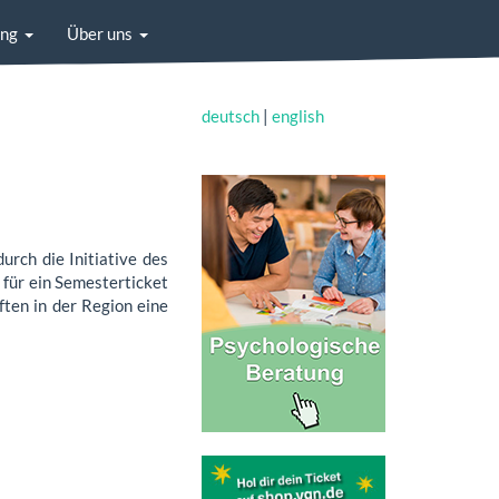
ung
Über uns
deutsch
|
english
rch die Initiative des
 für ein Semesterticket
ten in der Region eine
i