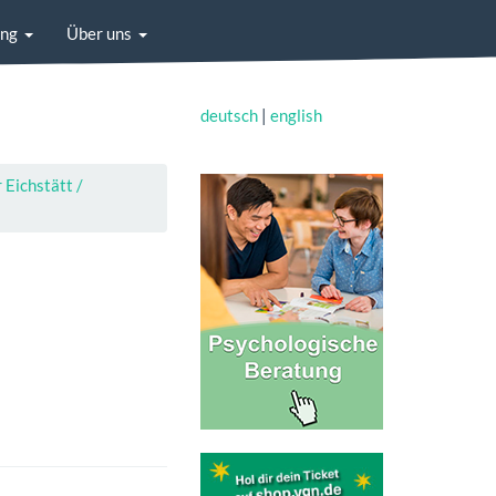
ung
Über uns
deutsch
|
english
ichstätt /