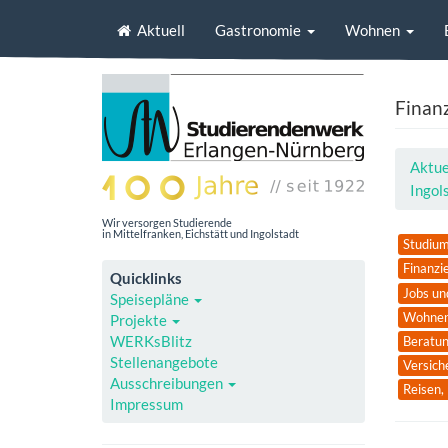
Aktuell
Gastronomie
Wohnen
Finan
Aktue
Ingol
Wir versorgen Studierende
in Mittelfranken, Eichstätt und Ingolstadt
Studiu
Finanzi
Quicklinks
Jobs un
Speisepläne
Wohne
Projekte
WERKsBlitz
Beratun
Stellenangebote
Versich
Ausschreibungen
Reisen, 
Impressum