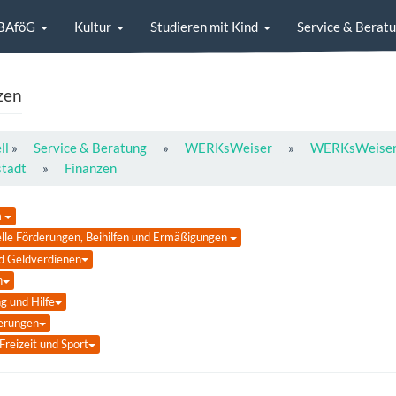
BAföG
Kultur
Studieren mit Kind
Service & Berat
zen
ll
»
Service & Beratung
»
WERKsWeiser
»
WERKsWeiser E
stadt
»
Finanzen
m
elle Förderungen,
Beihilfen und Ermäßigungen
d Geldverdienen
n
g und Hilfe
erungen
Freizeit und Sport