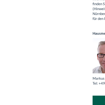
finden S
(Hinwei
Nürnber
für den
Hausmei
Markus 
Tel: +4