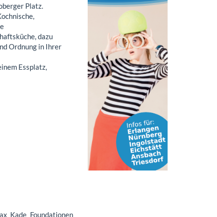
berger Platz.
Kochnische,
se
haftsküche, dazu
nd Ordnung in Ihrer
einem Essplatz,
ax Kade Foundationen