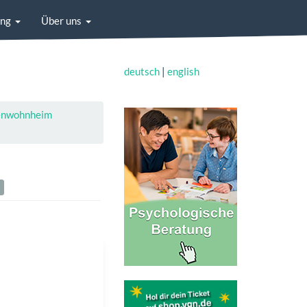
ung
Über uns
deutsch
|
english
enwohnheim