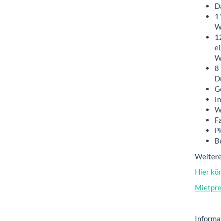
D
1
Wo
1
e
W
8
D
G
I
W
F
P
Bu
Weitere
Hier kö
Mietpre
Informa