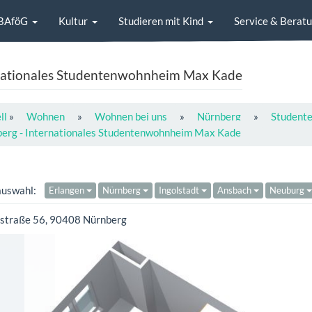
BAföG
Kultur
Studieren mit Kind
Service & Berat
nationales Studentenwohnheim Max Kade
ll
»
Wohnen
»
Wohnen bei uns
»
Nürnberg
»
Student
erg - Internationales Studentenwohnheim Max Kade
auswahl:
Erlangen
Nürnberg
Ingolstadt
Ansbach
Neuburg
straße 56, 90408 Nürnberg