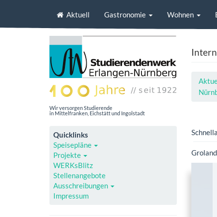
Aktuell
Gastronomie
Wohnen
Inter
Aktue
Nürnb
Wir versorgen Studierende
in Mittelfranken, Eichstätt und Ingolstadt
Schnell
Quicklinks
Speisepläne
Groland
Projekte
WERKsBlitz
Stellenangebote
Ausschreibungen
Impressum