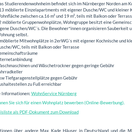
as Studierendenwohnheim befindet sich im Nürnberger Norden am Ko
13 möblierte Einzelapartments mit eigener Dusche/WC und kleiner 
hnfläche zwischen ca.16 m² und 19 m², teils mit Balkon oder Terras
2 möblierte Gruppenwohnplätze, Wohngruppe besitzt eine Gemeinsc
igene Duschen/WC´s. Die Bewohner*innen organisieren Sauberkeit u
ohnung selbst.
 möblierte Mitwohnplätze in 2erWG´s mit eigener Kochnische und kl
usche/WC, teils mit Balkon oder Terrasse
emeinschaftsräume
nternetanbindung
aschmaschinen und Wäschetrockner gegen geringe Gebühr
ahrradkeller
kw Tiefgaragenstellplätze gegen Gebühr
shaltestellen zu Fuß erreichbar
 Informationen:
WohnService Nürnberg
nnen Sie sich für einen Wohnplatz bewerben (Online-Bewerbung).
isliste als PDF-Dokument zum Download
tionen über andere Max Kade Häuser in Deutschland und die M