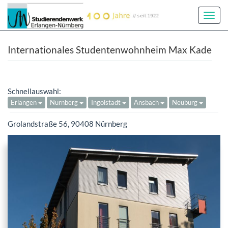
Toggl
Navig
Internationales Studentenwohnheim Max Kade
Schnellauswahl:
Erlangen
Nürnberg
Ingolstadt
Ansbach
Neuburg
Grolandstraße 56, 90408 Nürnberg