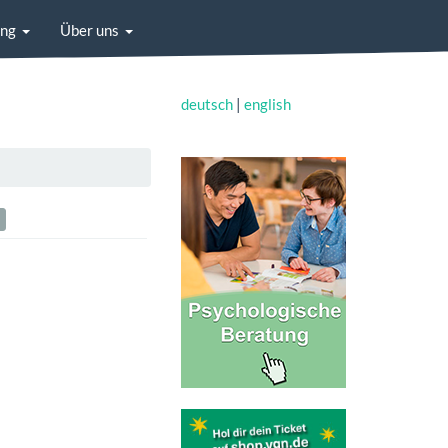
ung
Über uns
deutsch
|
english