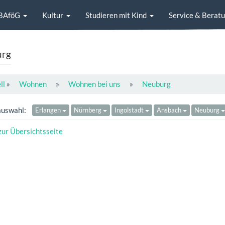
BAföG
Kultur
Studieren mit Kind
Service & Berat
urg
ll
»
Wohnen
»
Wohnen bei uns
»
Neuburg
auswahl:
Erlangen
Nürnberg
Ingolstadt
Ansbach
Neuburg
zur Übersichtsseite